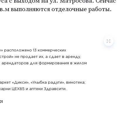
уса с выходом на ул. Матросова. Сейчас
в.м выполняются отделочные работы.
е» расположено 13 коммерческих
рой» не продает их, а сдает в аренду,
 арендаторов для формирования в жилом
ркет «Дикси», «Улыбка радуги», винотека;
арни ЦЕХ85 и аптеки Здравсити.
01