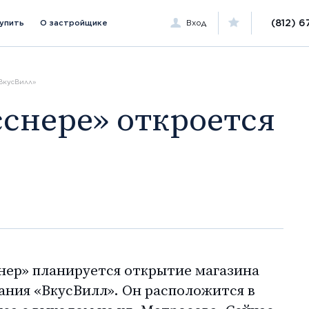
(812) 6
купить
О застройщике
Вход
ВкусВилл»
нер» планируется открытие магазина
ания «ВкусВилл». Он расположится в